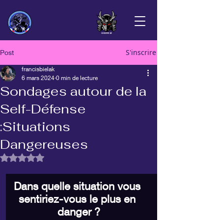
S'inscrire
Post
francisbielak
6 mars 2024
0 min de lecture
Sondages autour de la
Self-Défense
:Situations
Dangereuses
Noté NaN étoiles sur 5.
Dans quelle situation vous 
sentiriez-vous le plus en 
danger ?