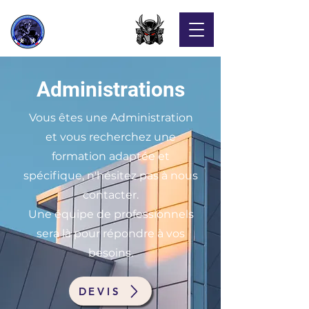
Administrations
Vous êtes une Administration
et vous recherchez une
formation adaptée et
spécifique, n'hésitez pas à nous
contacter.
Une équipe de professionnels
sera là pour répondre à vos
besoins.
DEVIS