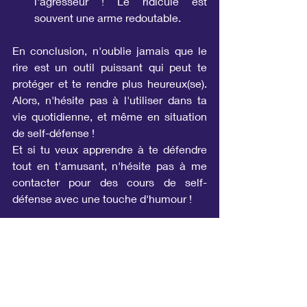
l'agresseur ! Le ridicule est 
souvent une arme redoutable.
En conclusion, n'oublie jamais que le 
rire est un outil puissant qui peut te 
protéger et te rendre plus heureux(se). 
Alors, n'hésite pas à l'utiliser dans ta 
vie quotidienne, et même en situation 
de self-défense !
Et si tu veux apprendre à te défendre 
tout en t'amusant, n'hésite pas à me 
contacter pour des cours de self-
défense avec une touche d'humour !
P.S. N'oublie pas de partager cet article 
avec tes amis et ta famille pour leur 
montrer que la self-défense peut être 
fun !