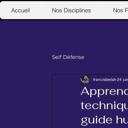
Accueil
Nos Disciplines
Nos F
Self Défense
francisbielak
24 ju
Apprend
techniqu
guide h