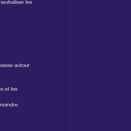
eutraliser les 
 passe autour 
s et les 
 moindre 