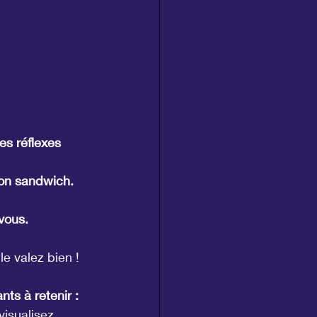
s réflexes 
 son sandwich.
vous.
e valez bien !
ts à retenir :
visualisez 