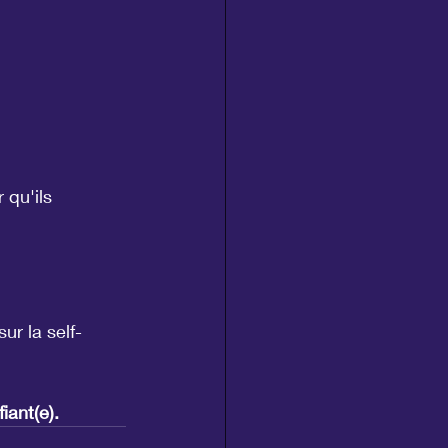
 qu'ils 
r la self-
iant(e).