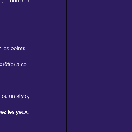
 le cou et le 
 les points 
prêt(e) à se 
ou un stylo, 
sez les yeux.