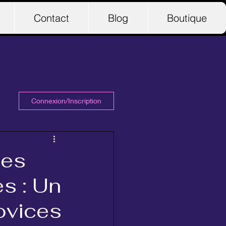
Contact
Blog
Boutique
Connexion/Inscription
des
s : Un
ovices