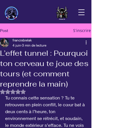
S'inscrire
Post
francisbielak
4 juin
3 min de lecture
L’effet tunnel : Pourquoi
ton cerveau te joue des
tours (et comment
reprendre la main)
Noté NaN étoiles sur 5.
Tu connais cette sensation ? Tu te 
retrouves en plein conflit, le cœur bat à 
deux cents à l’heure, ton 
environnement se rétrécit, et soudain, 
le monde extérieur s’efface. Tu ne vois 