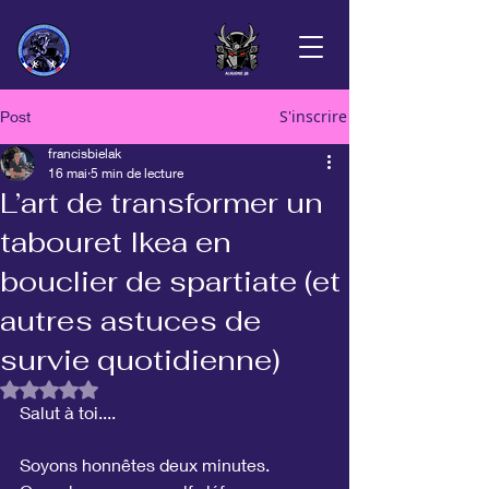
S'inscrire
Post
francisbielak
16 mai
5 min de lecture
L’art de transformer un
tabouret Ikea en
bouclier de spartiate (et
autres astuces de
survie quotidienne)
Noté NaN étoiles sur 5.
Salut à toi....
Soyons honnêtes deux minutes. 