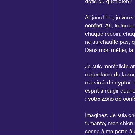
défis du quotidien !
Aujourd'hui, je veux
confort
. Ah, la fameu
chaque recoin, chaq
ne surchauffe pas, q
Dans mon métier, la s
Je suis mentaliste a
majordome de la survi
ma vie à décrypter l
esprit à réagir quan
: 
votre zone de confo
Imaginez. Je suis ch
fumante, mon chien r
sonne à ma porte à c