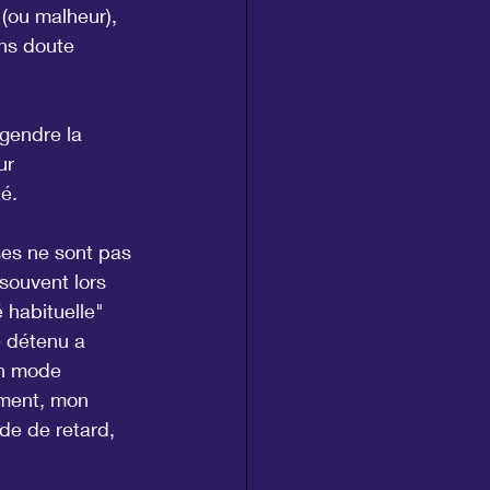
(ou malheur), 
ns doute 
gendre la 
ur 
té.
ses ne sont pas 
ouvent lors 
 habituelle" 
e détenu a 
en mode 
ement, mon 
de de retard, 