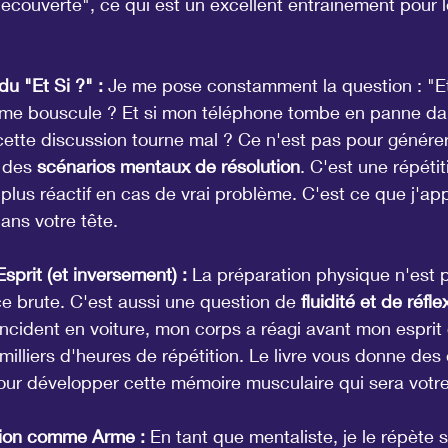
couverte", ce qui est un excellent entraînement pour 
u "Et Si ?" :
 Je me pose constamment la question : "Et s
me bouscule ? Et si mon téléphone tombe en panne dan
cette discussion tourne mal ? Ce n'est pas pour générer
 des 
scénarios mentaux de résolution
. C'est une répéti
plus réactif en cas de vrai problème. C'est ce que j'app
dans votre tête.
Esprit (et inversement) :
 La préparation physique n'est p
ce brute. C'est aussi une question de 
fluidité et de réfle
'incident en voiture, mon corps a réagi avant mon esprit
e milliers d'heures de répétition. Le livre vous donne des
our développer cette mémoire musculaire qui sera votr
ion comme Arme :
 En tant que mentaliste, je le répète s