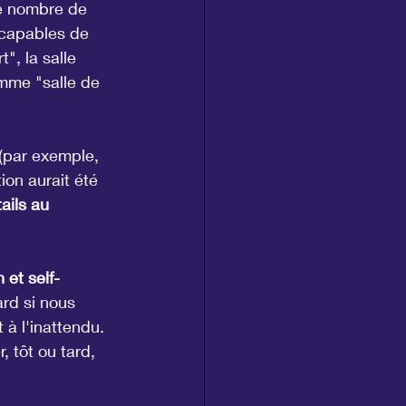
le nombre de 
incapables de 
", la salle 
omme "salle de 
 (par exemple, 
on aurait été 
ails au 
 et self-
rd si nous 
à l'inattendu. 
r, tôt ou tard, 