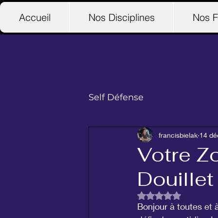
Accueil
Nos Disciplines
Nos F
Self Défense
francisbielak
14 dé
Votre Zo
Douillet
Noté NaN étoiles su
Bonjour à toutes et à