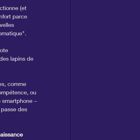
tionne (et 
nfort parce 
velles 
tomatique".
lote 
des lapins de 
ses, comme 
compétence, ou 
re smartphone – 
e passe des 
aissance 