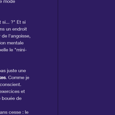
le mode 
i... ?" Et si 
s un endroit 
 de l'angoisse, 
tion mentale 
elle le "mini-
as juste une 
xes
. Comme je 
 conscient. 
 exercices et 
e bouée de 
ans cesse : le 