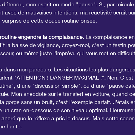
is détendu, mon esprit en mode "pause". Si, par miracle 
t avec de mauvaises intentions, ma réactivité serait sa
de surprise de cette douce routine brisée.
 routine engendre la complaisance.
 La complaisance en
Et la baisse de vigilance, croyez-moi, c'est un festin po
esseur, ou même juste l'imprévu qui vous met en difficul
ois dans mon parcours. Les situations les plus dangereu
 hurlent "ATTENTION ! DANGER MAXIMAL !". Non. C'est s
outine", d'une "discussion simple", ou d'une "pause café
cule. Mon anecdote sur le transfert en voiture, quand c
la gorge sans un bruit, c'est l'exemple parfait. J'étais 
ance un cran en-dessous de son niveau optimal. Heureus
i ancré que le réflexe a pris le dessus. Mais cette secon
 me hante.