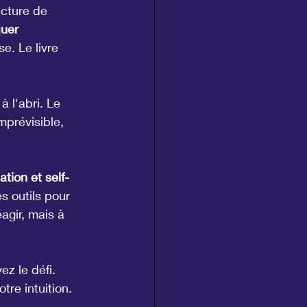
ecture de 
uer 
e. Le livre 
 l'abri. Le 
mprévisible, 
tion et self-
s outils pour 
agir, mais à 
z le défi. 
re intuition. 