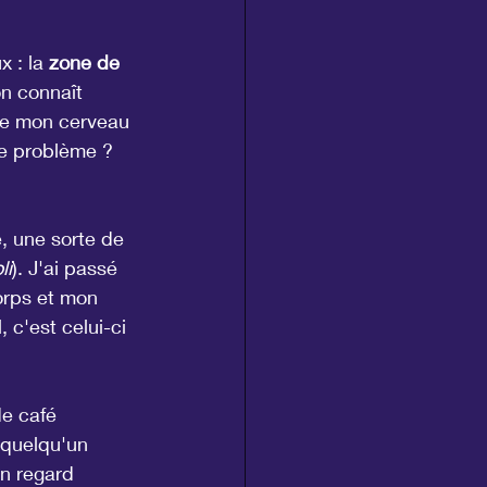
 : la 
zone de 
on connaît 
ue mon cerveau 
Le problème ? 
, une sorte de 
li
). J'ai passé 
orps et mon 
 c'est celui-ci 
e café 
 quelqu'un 
n regard 