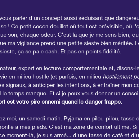
 vous parler d'un concept aussi séduisant que dangereux
se ! Ce petit cocon douillet où tout est prévisible, où l'
ue son, chaque odeur. C'est là que je me sens bien, q
ue ma vigilance prend une petite sieste bien méritée. 
ieste, ça se paie cash. Et pas en points fidélité.
mateur, expert en lecture comportementale et, disons-le
e en milieu hostile (et parfois, en milieu 
hostilement po
es signaux, à anticiper les intentions, à entraîner mon c
d le temps manque. Et si je peux vous donner un conseil,
rt est votre pire ennemi quand le danger frappe.
ez moi, un samedi matin. Pyjama en pilou-pilou, tasse d
onfle à mes pieds. C'est ma zone de confort ultime. Si
e moment-là, je suis armé... d'une tasse de café et d'u