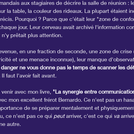
mandais aux stagiaires de décrire la salle de réunion : 
sur la table, la couleur des rideaux. La plupart étaient 
écis. Pourquoi ? Parce que c'était leur "zone de confort
 chaque jour. Leur cerveau avait archivé l'information c
n'y prêtait plus attention.
 devenue, en une fraction de seconde, une zone de crise
icité et une menace inconnue), leur manque d'observati
 danger ne vous donne pas le temps de scanner les dét
.
 Il faut l'avoir fait avant.
 venir avec mon livre, 
"La synergie entre communication
avec mon excellent frérot Bernardo. Ce n'est pas un hasa
importance de se préparer mentalement et physiquement 
u, ce n'est pas ce qui 
peut
 arriver, c'est ce qui 
va
 arrive
ne autre.