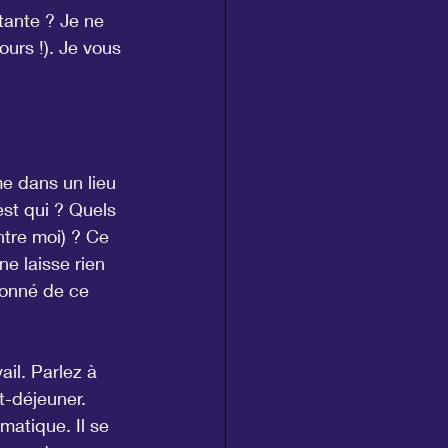
tante ? Je ne 
urs !). Je vous 
e dans un lieu 
est qui ? Quels 
ntre moi) ? Ce 
ne laisse rien 
tonné de ce 
ail. Parlez à 
t-déjeuner. 
matique. Il se 