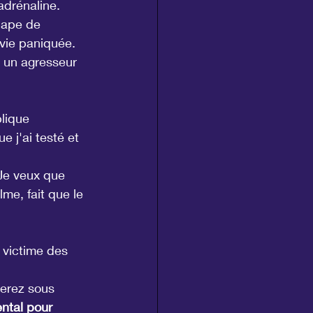
adrénaline. 
pape de 
vie paniquée.
 un agresseur 
lique 
 j'ai testé et 
 Je veux que 
me, fait que le 
e victime des 
ierez sous 
ntal pour 