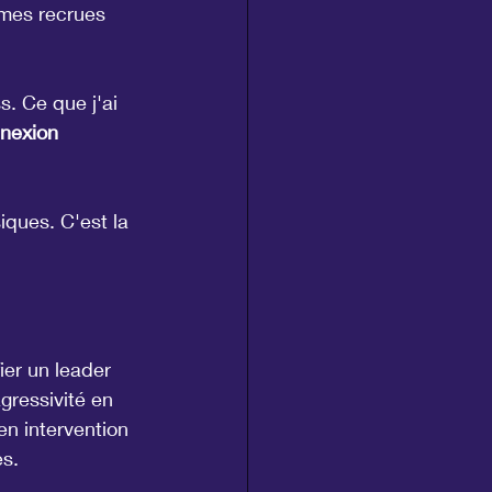
 mes recrues 
s. Ce que j'ai 
nexion 
iques. C'est la 
er un leader 
agressivité en 
n intervention 
s.