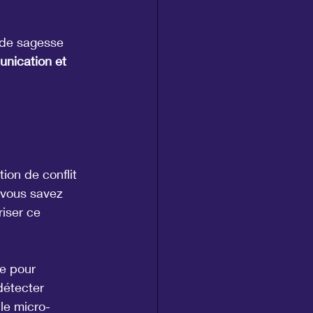
r de sagesse 
nication et 
ion de conflit 
 vous savez 
iser ce 
e pour 
détecter 
le micro-