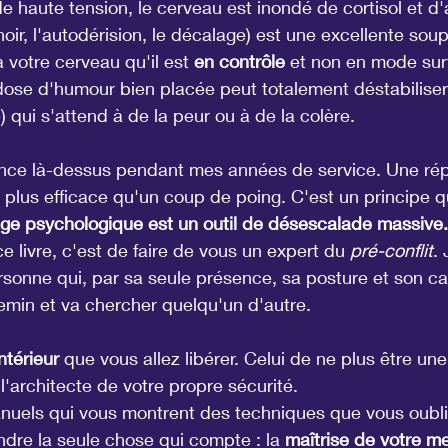
de haute tension, le cerveau est inondé de cortisol et d'
oir, l'autodérision, le décalage) est une excellente sou
à votre cerveau qu'il est 
en contrôle
 et non en mode sur
dose d'humour bien placée peut totalement déstabiliser
 qui s'attend à de la peur ou à de la colère.
ience là-dessus pendant mes années de service. Une rép
 plus efficace qu'un coup de poing. C'est un principe que
age psychologique est un outil de désescalade massive.
 livre, c'est de faire de vous un expert du 
pré-conflit
.
sonne qui, par sa seule présence, sa posture et son cal
emin et va chercher quelqu'un d'autre.
ntérieur
 que vous allez libérer. Celui de ne plus être un
l'architecte de votre propre sécurité.
anuels qui vous montrent des techniques que vous oubl
dre la seule chose qui compte : la 
maîtrise de votre me