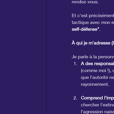
rendez-vous.
Et c'est précisément
tactique avec mon e
self-défense"
.
À qui je m'adresse (l
Je parle à la personn
A des responsab
(comme moi !), 
que l'autorité n
rayonnement.
Comprend l'impo
chercher l'extin
l'agression nai