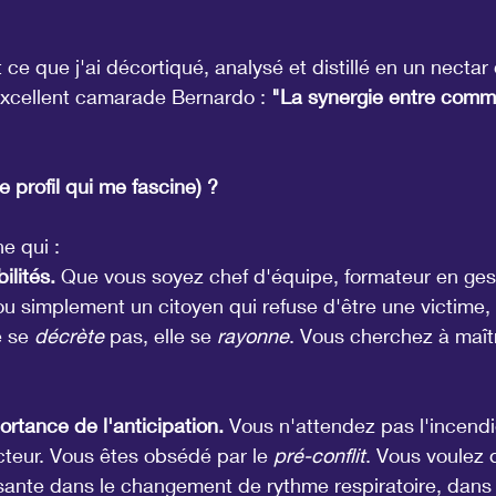
 ce que j'ai décortiqué, analysé et distillé en un necta
xcellent camarade Bernardo : 
"La synergie entre commu
e profil qui me fascine) ?
e qui :
ilités.
 Que vous soyez chef d'équipe, formateur en gest
ou simplement un citoyen qui refuse d'être une victime,
e se 
décrète
 pas, elle se 
rayonne
. Vous cherchez à maîtr
rtance de l'anticipation.
 Vous n'attendez pas l'incendi
cteur. Vous êtes obsédé par le 
pré-conflit
. Vous voulez 
ssante dans le changement de rythme respiratoire, dans 