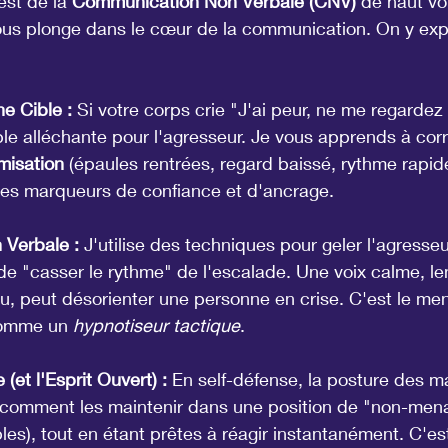
est de la 
Communication Non Verbale (CNV)
 de haut vol
vous plonge dans le cœur de la communication. On y exp
e Cible :
 Si votre corps crie "J'ai peur, ne me regardez 
e alléchante pour l'agresseur. Je vous apprends à corri
misation
 (épaules rentrées, regard baissé, rythme rapide
es marqueurs de confiance et d'ancrage.
 Verbale :
 J'utilise des techniques pour geler l'agresse
t de "casser le rythme" de l'escalade. Une voix calme, le
, peut désorienter une personne en crise. C'est le ment
comme un 
hypnotiseur tactique
.
(et l'Esprit Ouvert) :
 En self-défense, la posture des mai
 comment les maintenir dans une position de "non-men
les), tout en étant prêtes à réagir instantanément. C'est 