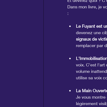
Et devinez quoi ? C'
Dans mon livre, je 
:
Le Fuyant est un
devenez une cibl
signaux de victi
remplacer par d
L'Immobilisation
voix. C'est l'ar
volume inattendu
utilise sa voix 
La Main Ouverte 
Je vous montre
légèrement visib