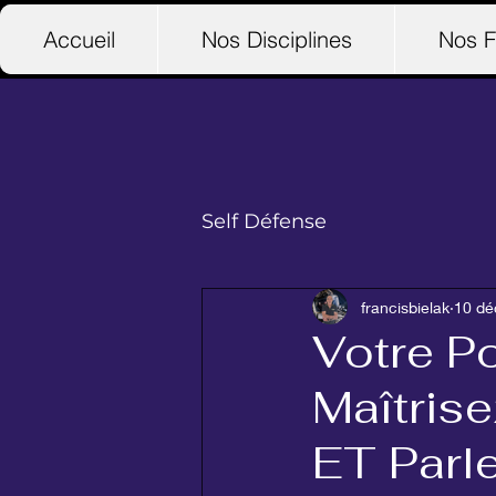
Accueil
Nos Disciplines
Nos F
Self Défense
francisbielak
10 dé
Votre Po
Maîtris
ET Parl