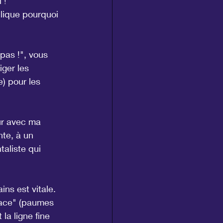
 !
lique pourquoi 
pas !", vous 
ger les 
) pour les 
ur avec ma 
nte, à un 
aliste qui 
ns est vitale. 
ace" (paumes 
la ligne fine 