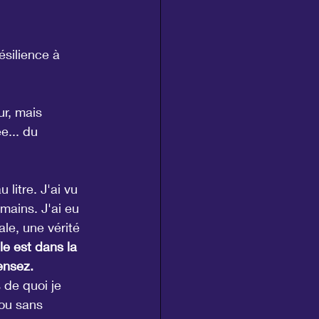
silience à 
r, mais 
e... du 
litre. J'ai vu 
mains. J'ai eu 
le, une vérité 
le est dans la 
ensez.
s de quoi je 
 ou sans 