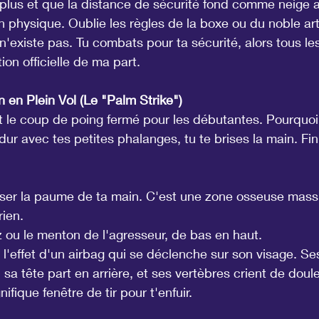
t plus et que la distance de sécurité fond comme neige au
n physique. Oublie les règles de la boxe ou du noble art
y n'existe pas. Tu combats pour ta sécurité, alors tous l
ion officielle de ma part.
en Plein Vol (Le "Palm Strike")
t le coup de poing fermé pour les débutantes. Pourquoi
dur avec tes petites phalanges, tu te brises la main. F
iliser la paume de ta main. C'est une zone osseuse massi
rien.
z ou le menton de l'agresseur, de bas en haut.
 l'effet d'un airbag qui se déclenche sur son visage. Se
sa tête part en arrière, et ses vertèbres crient de doule
ifique fenêtre de tir pour t'enfuir.