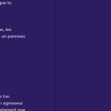
que tu 
e, les 
es un panneau 
e ton 
n agresseur 
iatement que 