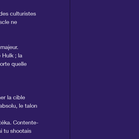
es culturistes 
scle ne 
majeur. 
Hulk ; la 
orte quelle 
r la cible 
absolu, le talon 
atéka. Contente-
i tu shootais 