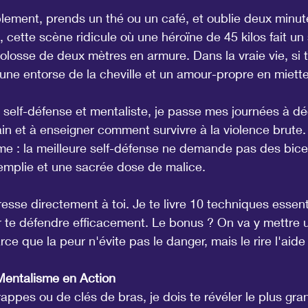
r 5.
ablement, prends un thé ou un café, et oublie deux minute
 cette scène ridicule où une héroïne de 45 kilos fait un s
losse de deux mètres en armure. Dans la vraie vie, si t
c une entorse de la cheville et un amour-propre en miett
 self-défense et mentaliste, je passe mes journées à dé
 et à enseigner comment survivre à la violence brute.
me : la meilleure self-défense ne demande pas des bicep
remplie et une sacrée dose de malice.
esse directement à toi. Je te livre 10 techniques essenti
ur te défendre efficacement. Le bonus ? On va y mettre
e que la peur n'évite pas le danger, mais le rire l'aide 
Mentalisme en Action
rappes ou de clés de bras, je dois te révéler le plus gra