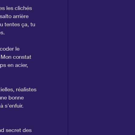
s les clichés 
alto arrière 
u tentes ça, tu 
es.
coder le 
 Mon constat 
s en acier, 
elles, réalistes 
 une bonne 
à s'enfuir.
nd secret des 