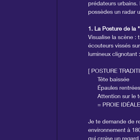
prédateurs urbains. 
possèdes un radar ul
1. La Posture de la 
Visualise la scène :
écouteurs vissés sur
lumineux clignotant :
[ POSTURE TRADITIO
      Tête baissée      
      Épaules rentrées 
      Attention sur le
      = PROIE IDÉAL
Je te demande de re
environnement à 180 
qui croise un regar