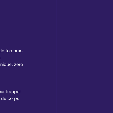
 de ton bras 
 
nique, zéro 
our frapper 
e du corps 