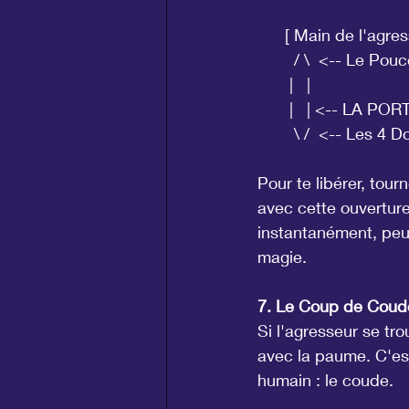
      [ Main de l'agre
        / \  <-- Le Pou
       |   |
       |   | <-- LA 
        \ /  <-- Les 4 D
Pour te libérer, tour
avec cette ouverture
instantanément, peu
magie.
7. Le Coup de Coude
Si l'agresseur se tro
avec la paume. C'est
humain : le coude.