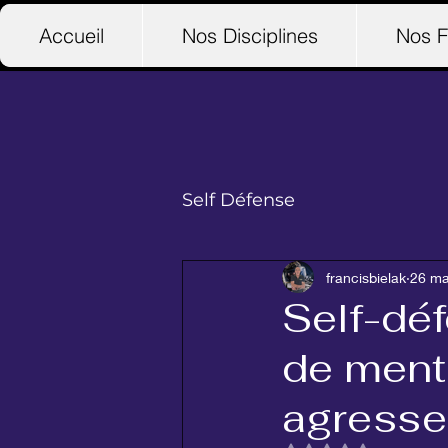
Accueil
Nos Disciplines
Nos F
Self Défense
francisbielak
26 ma
Self-déf
de ment
agresseu