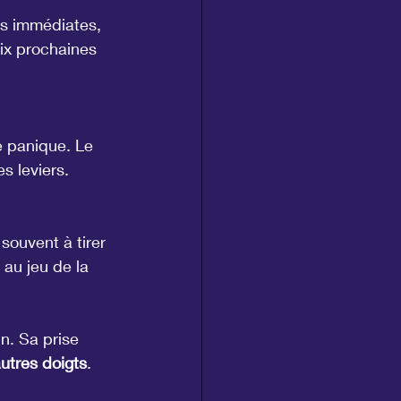
es immédiates, 
ix prochaines 
e panique. Le 
s leviers.
souvent à tirer 
 au jeu de la 
n. Sa prise 
utres doigts
. 