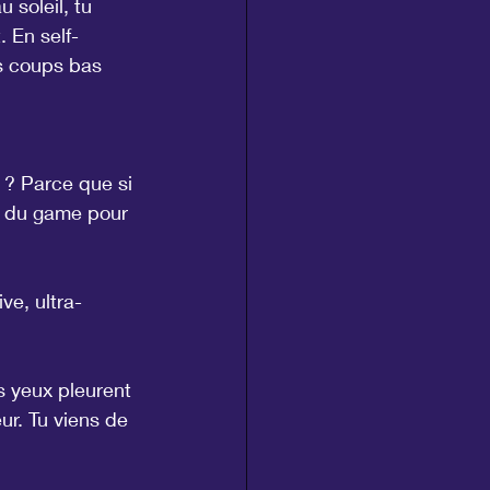
 soleil, tu 
. En self-
es coups bas 
 ? Parce que si 
in du game pour 
ve, ultra-
s yeux pleurent 
ur. Tu viens de 