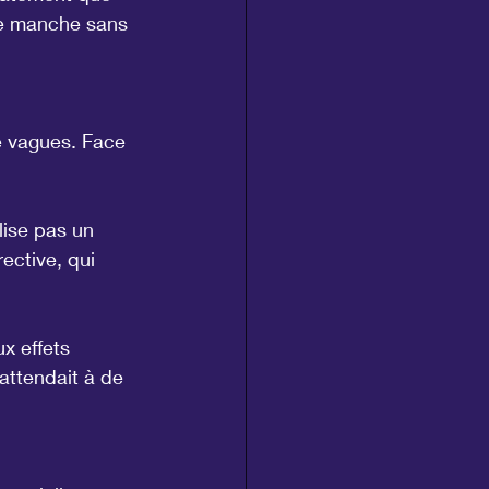
ère manche sans 
e vagues. Face 
lise pas un 
rective, qui 
x effets 
attendait à de 