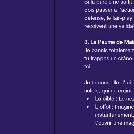
Si la parole ne suffi
dois passer à l'actio
défense, le fair-pla
reçoivent une validat
3. La Paume de Main 
Je bannis totalemen
tu frappes un crâne 
toi.
Je te conseille d'ut
solide, qui ne craint 
La cible :
 Le ne
L'effet :
 Imagine
instantanément, 
t'ouvrir une magn