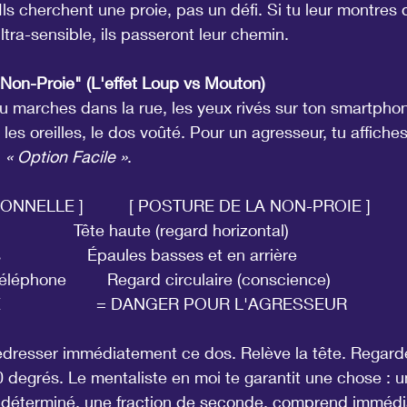
Ils cherchent une proie, pas un défi. Si tu leur montres 
tra-sensible, ils passeront leur chemin.
"Non-Proie" (L'effet Loup vs Mouton)
 tu marches dans la rue, les yeux rivés sur ton smartphon
 les oreilles, le dos voûté. Pour un agresseur, tu affich
 
« Option Facile »
.
NNELLE ]          [ POSTURE DE LA NON-PROIE ]
                 Tête haute (regard horizontal)
                  Épaules basses et en arrière
 téléphone         Regard circulaire (conscience)
E                     = DANGER POUR L'AGRESSEUR
dresser immédiatement ce dos. Relève la tête. Regard
degrés. Le mentaliste en moi te garantit une chose : u
d déterminé, une fraction de seconde, comprend imméd