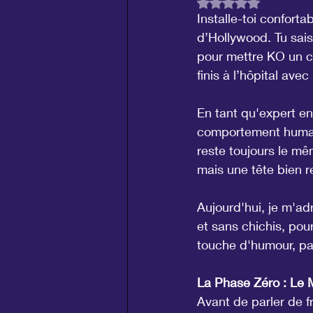
Noté NaN étoiles su
Installe-toi confort
d’Hollywood. Tu sais,
pour mettre KO un co
finis à l’hôpital ave
En tant qu'expert en
comportement humain
reste toujours le mê
mais une tête bien 
Aujourd'hui, je m'adr
et sans chichis, po
touche d'humour, parc
La Phase Zéro : Le 
Avant de parler de f