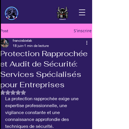
S'inscrire
Post
francisbielak
18 juin
1 min de lecture
Protection Rapprochée
et Audit de Sécurité:
Services Spécialisés
pour Entreprises
Noté NaN étoiles sur 5.
La protection rapprochée exige une 
expertise professionnelle, une 
vigilance constante et une 
connaissance approfondie des 
techniques de sécurité.