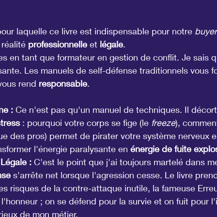
our laquelle ce livre est indispensable pour notre 
buyer
réalité 
professionnelle
 et 
légale
.
s en tant que formateur en gestion de conflit. Je sais q
ante. Les manuels de self-défense traditionnels vous fo
 vous rend 
responsable
.
ne :
 Ce n'est pas qu'un manuel de techniques. Il décort
stress
 : pourquoi votre corps se fige (le 
freeze
), comment
ue des pros) permet de pirater votre système nerveux en
sformer l'énergie paralysante en 
énergie de fuite explo
Légale :
 C'est le point que j'ai toujours martelé dans m
nse
 s'arrête net lorsque l'agression cesse. Le livre pren
es risques de la contre-attaque inutile, la fameuse Erre
l'honneur ; on se défend pour la survie et on fuit pour l'i
rieux de mon métier.