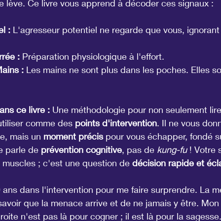
e lève. Ce livre vous apprend à décoder ces signaux :
l :
 L'agresseur potentiel ne regarde que vous, ignorant
rée :
 Préparation physiologique à l'effort.
ains :
 Les mains ne sont plus dans les poches. Elles so
ns ce livre :
 Une méthodologie pour non seulement lire
utiliser comme des 
points d'intervention
. Il ne vous do
e, mais un 
moment précis
 pour vous échapper, fondé su
 parle de 
prévention cognitive
, pas de 
kung-fu
 ! Votre 
 muscles ; c'est une question de 
décision rapide et écl
 ans dans l'intervention pour me faire surprendre. La me
savoir que la menace arrive et de ne jamais y être. Mon
roite n'est pas là pour cogner ; il est là pour la sagesse