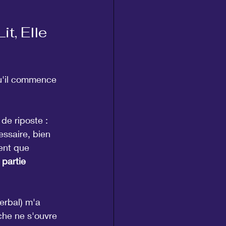
t, Elle 
qu'il commence 
de riposte : 
ssaire, bien 
ient que 
 partie 
erbal) m'a 
che ne s'ouvre 