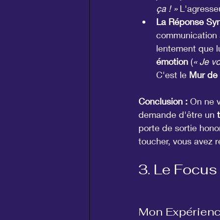
ça ! »
 L'agresseu
La Réponse Syn
communication 
lentement que lu
émotion
 (
« Je v
C'est le 
Mur de
Conclusion :
 On ne 
demande d'être un 
porte de sortie honor
toucher, vous avez r
3. Le Focus 
Mon Expérience