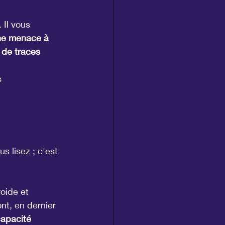
 Il vous 
ne menace à 
 de traces 
 
s lisez ; c'est 
roide et 
nt, en dernier 
apacité 