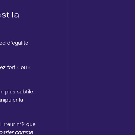
st la 
ed d'égalité 
z fort » ou « 
n plus subtile. 
anipuler la 
(Erreur n°2 que 
 parler comme 