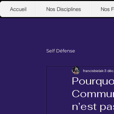
Accueil
Nos Disciplines
Nos F
Self Défense
francisbielak
3 déc
Pourquoi
Communi
n’est p