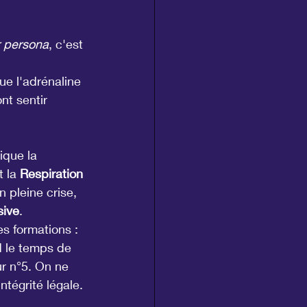
 persona
, c'est 
ue l'adrénaline 
nt sentir 
ique la 
 la 
Respiration 
 pleine crise, 
sive
.
es formations : 
d le temps de 
ur n°5. On ne 
ntégrité légale. 