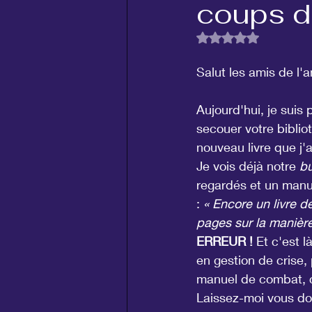
coups d
Noté NaN étoiles su
Salut les amis de l'a
Aujourd'hui, je suis
secouer votre bibliot
nouveau livre que j'
Je vois déjà notre 
bu
regardés et un manue
: 
« Encore un livre d
pages sur la manièr
ERREUR !
 Et c'est 
en gestion de crise, 
manuel de combat, c
Laissez-moi vous don