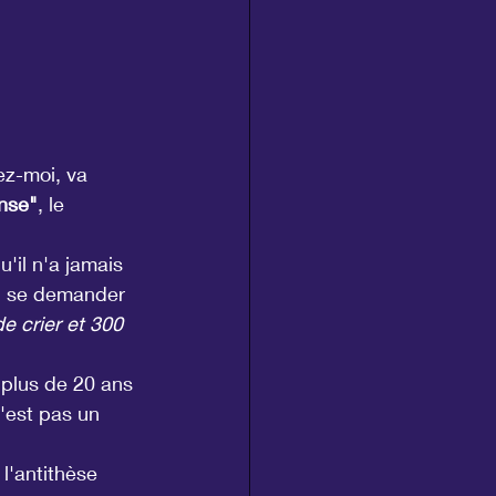
ez-moi, va 
ense"
, le 
'il n'a jamais 
s) se demander 
e crier et 300 
 plus de 20 ans 
n'est pas un 
l'antithèse 