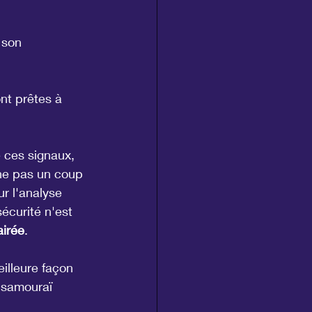
 son 
nt prêtes à 
 ces signaux, 
nne pas un coup 
r l'analyse 
sécurité n'est 
airée
.
illeure façon 
 samouraï 
.