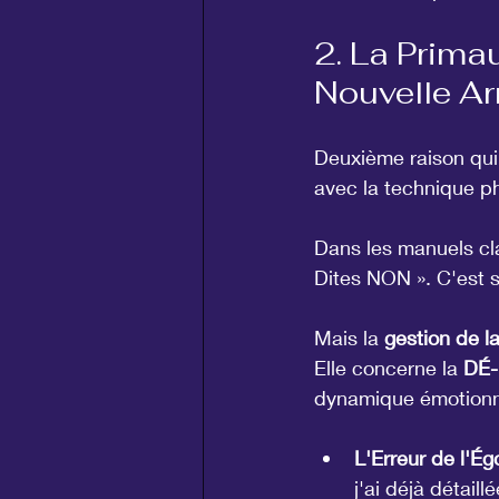
2. La Primau
Nouvelle A
Deuxième raison qui r
avec la technique ph
Dans les manuels cla
Dites NON ». C'est s
Mais la 
gestion de l
Elle concerne la 
DÉ-
dynamique émotionnel
L'Erreur de l'Égo
j'ai déjà détaillé