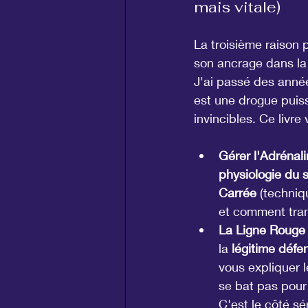
mais vitale)
La troisième raison p
son ancrage dans la 
J'ai passé des année
est une drogue puiss
invincibles. Ce livre
Gérer l'Adrénali
physiologie du 
Carrée
 (techniq
et comment tran
La Ligne Rouge 
la 
légitime défe
vous expliquer l
se bat pas pour 
C'est le côté sé