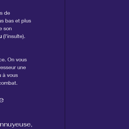
es de 
us bas et plus 
e son 
u
 (l'insulte). 
ce. On vous 
resseur une 
u à vous 
 combat.
e
ennuyeuse, 