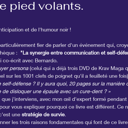
e pied volants.
r 5.
nticipation et de l'humour noir !
 particulièrement fier de parler d'un événement qui, croy
hèque :  
"La synergie entre communication et self-déf
ai co-écrit avec Bernardo.
yer persona
 (celui qui a déjà trois DVD de Krav Maga qu
l sur les 1001 clefs de poignet qu'il a feuilleté une foi
e self-défense ? Il y aura quoi, 20 pages sur la manière d
e de disloquer une épaule avec un cure-dent ? »
là que j'interviens, avec mon œil d'expert formé pendant
pour vous expliquer pourquoi ce livre est différent. Ce 
'est une 
stratégie de survie
.
ner les trois raisons fondamentales qui font de ce livre 