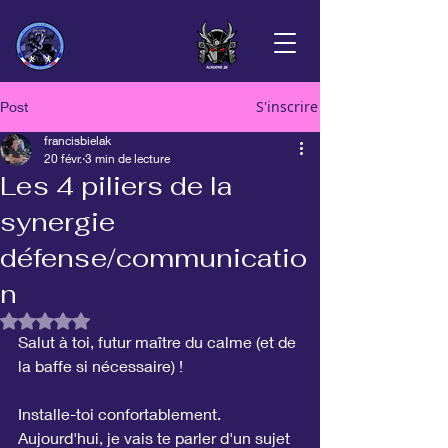
S'inscrire
Post
francisbielak
20 févr.
3 min de lecture
Les 4 piliers de la
synergie
défense/communicatio
n
Noté NaN étoiles sur 5.
Salut à toi, futur maître du calme (et de 
la baffe si nécessaire) !
Installe-toi confortablement. 
Aujourd'hui, je vais te parler d'un sujet 