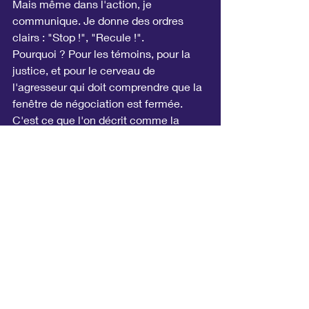
Mais même dans l'action, je 
communique. Je donne des ordres 
clairs : "Stop !", "Recule !".
Pourquoi ? Pour les témoins, pour la 
justice, et pour le cerveau de 
l'agresseur qui doit comprendre que la 
fenêtre de négociation est fermée. 
C'est ce que l'on décrit comme la 
synergie ultime : l'action physique 
devient l'ultime argument de ta 
communication.
En résumé...
Le bouquin 
"La synergie entre 
communication et self-défense"
 n'est 
pas qu'un manuel technique, c'est une 
philosophie de vie pour ceux qui, 
comme moi, ont passé leur carrière à 
gérer la violence pour protéger la paix.