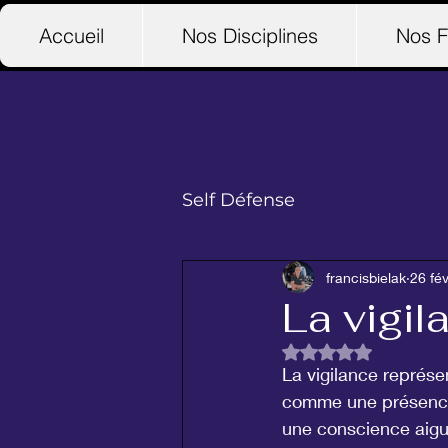
Accueil
Nos Disciplines
Nos F
Self Défense
francisbielak
26 fév
La vigil
Noté NaN étoiles su
La vigilance représe
comme une présence 
une conscience aigu