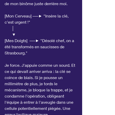
de mon binôme juste derrière moi.
[Mon Cerveau] ──► "Insère la clé, 
c'est urgent !"
       │
       ▼
[Mes Doigts]  ──► "Désolé chef, on a 
été transformés en saucisses de 
Strasbourg."
Je force. J'appuie comme un sourd. Et 
ce qui devait arriver arriva : la clé se 
coince de biais. Si je pousse un 
millimètre de plus, je tords le 
mécanisme, je bloque la trappe, et je 
condamne l'opération, obligeant 
l'équipe à entrer à l'aveugle dans une 
cellule potentiellement piégée. Une 
erreur tactique majeure, 