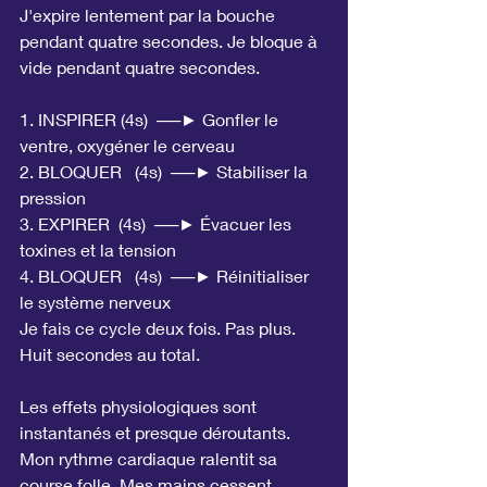
J'expire lentement par la bouche 
pendant quatre secondes. Je bloque à 
vide pendant quatre secondes.
1. INSPIRER (4s)  ──► Gonfler le 
ventre, oxygéner le cerveau
2. BLOQUER   (4s)  ──► Stabiliser la 
pression
3. EXPIRER  (4s)  ──► Évacuer les 
toxines et la tension
4. BLOQUER   (4s)  ──► Réinitialiser 
le système nerveux
Je fais ce cycle deux fois. Pas plus. 
Huit secondes au total.
Les effets physiologiques sont 
instantanés et presque déroutants. 
Mon rythme cardiaque ralentit sa 
course folle. Mes mains cessent 