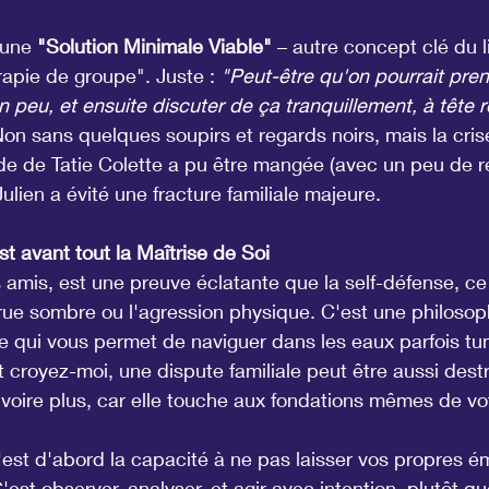
 une 
"Solution Minimale Viable"
 – autre concept clé du l
rapie de groupe". Juste : 
"Peut-être qu'on pourrait pre
 peu, et ensuite discuter de ça tranquillement, à tête 
Non sans quelques soupirs et regards noirs, mais la cris
e de Tatie Colette a pu être mangée (avec un peu de re
 Julien a évité une fracture familiale majeure.
st avant tout la Maîtrise de Soi
mis, est une preuve éclatante que la self-défense, ce
ue sombre ou l'agression physique. C'est une philosoph
le qui vous permet de naviguer dans les eaux parfois t
Et croyez-moi, une dispute familiale peut être aussi dest
voire plus, car elle touche aux fondations mêmes de vot
c'est d'abord la capacité à ne pas laisser vos propres é
est observer, analyser, et agir avec intention, plutôt qu