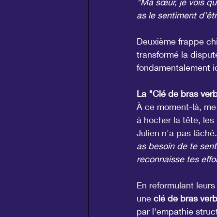
"Ma sœur, je vois que
as le sentiment d'êt
Deuxième frappe chir
transformé la disput
fondamentalement ic
La "Clé de bras verba
À ce moment-là, me 
à hocher la tête, le
Julien n'a pas lâché. I
as besoin de te senti
reconnaisse tes effor
En reformulant leurs 
une 
clé de bras ver
par l'empathie struc