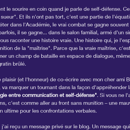
ent le sourire en coin quand je parle de self-défense. C
 sueur". Et ils n'ont pas tort, c'est une partie de l'équat
éter dans l'Académie, le vrai combat se gagne souvent 
arfois, il se gagne... dans le salon familial, armé d'un 
vous raconter une histoire vraie. Une histoire qui, je l'es
inition de la "maîtrise". Parce que la vraie maîtrise, c'es
mer un champ de bataille en espace de dialogue, mêm
gratin brûlé.
 plaisir (et l'honneur) de co-écrire avec mon cher ami 
s, va marquer un tournant dans la façon d'appréhender la
gie entre communication et self-défense"
. Si vous ne l
ns, c'est comme aller au front sans munition – une mau
ion ultime pour les confrontations verbales.
, j'ai reçu un message privé sur le blog. Un message qui 