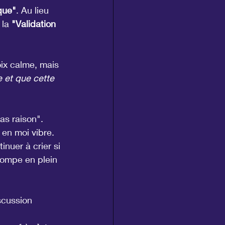
que"
. Au lieu 
la 
"Validation 
ix calme, mais 
 et que cette 
as raison". 
 en moi vibre. 
inuer à crier si 
pompe en plein 
iscussion 