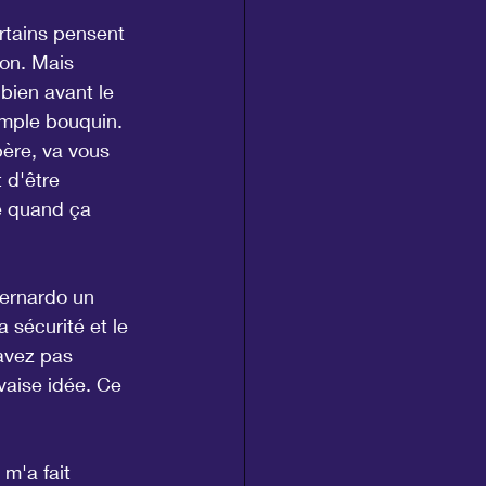
ertains pensent 
ion. Mais 
bien avant le 
simple bouquin.
père, va vous 
t d'être 
e quand ça 
Bernardo un 
 sécurité et le 
'avez pas 
vaise idée. Ce 
m'a fait 