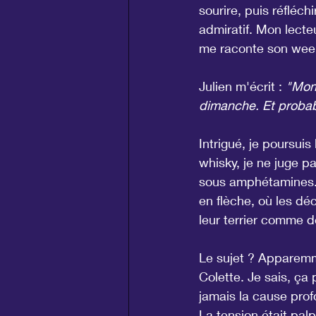
sourire, puis réfléchi
admiratif. Mon lecteu
me raconte son week
Julien m'écrit : 
"Mon 
dimanche. Et probabl
Intrigué, je poursuis
whisky, je ne juge 
sous amphétamines. 
en flèche, où les dé
leur terrier comme d
Le sujet ? Apparemm
Colette. Je sais, ça
jamais la cause prof
La tension était palp