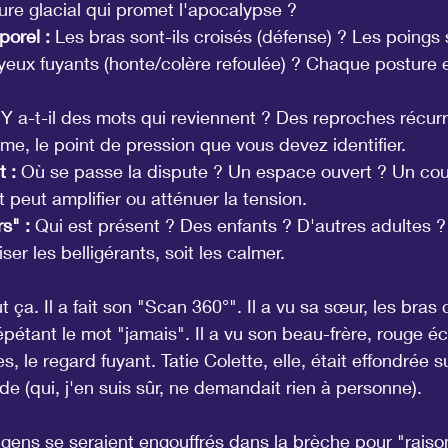
re glacial qui promet l'apocalypse ?
orel :
 Les bras sont-ils croisés (défense) ? Les poings 
 yeux fuyants (honte/colère refoulée) ? Chaque posture 
 Y a-t-il des mots qui reviennent ? Des reproches récurr
e, le point de pression que vous devez identifier.
 :
 Où se passe la dispute ? Un espace ouvert ? Un coul
peut amplifier ou atténuer la tension.
s" :
 Qui est présent ? Des enfants ? D'autres adultes 
ser les belligérants, soit les calmer.
t ça. Il a fait son "Scan 360°". Il a vu sa sœur, les bras c
pétant le mot "jamais". Il a vu son beau-frère, rouge éca
, le regard fuyant. Tatie Colette, elle, était effondrée su
de (qui, j'en suis sûr, ne demandait rien à personne).
 gens se seraient engouffrés dans la brèche pour "raiso