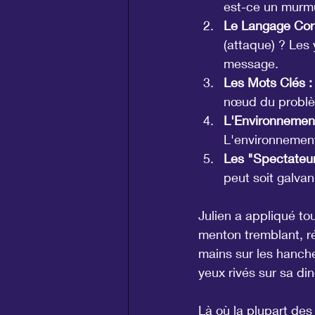
est-ce un murmu
Le Langage Corp
(attaque) ? Les
message.
Les Mots Clés :
nœud du problèm
L'Environnement
L'environnement 
Les "Spectateur
peut soit galvani
Julien a appliqué tou
menton tremblant, ré
mains sur les hanches
yeux rivés sur sa din
Là où la plupart des