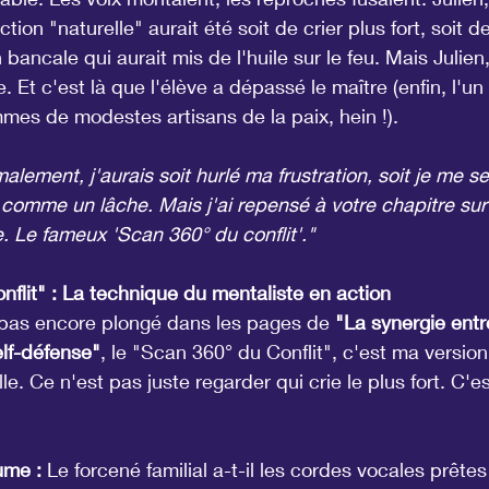
tion "naturelle" aurait été soit de crier plus fort, soit de 
bancale qui aurait mis de l'huile sur le feu. Mais Julie
vre. Et c'est là que l'élève a dépassé le maître (enfin, l'u
es de modestes artisans de la paix, hein !).
alement, j'aurais soit hurlé ma frustration, soit je me se
 comme un lâche. Mais j'ai repensé à votre chapitre sur 
 Le fameux 'Scan 360° du conflit'."
flit" : La technique du mentaliste en action
 pas encore plongé dans les pages de 
"La synergie entr
lf-défense"
, le "Scan 360° du Conflit", c'est ma version
lle. Ce n'est pas juste regarder qui crie le plus fort. C'e
ume :
 Le forcené familial a-t-il les cordes vocales prête