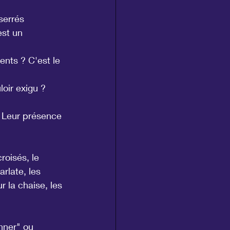
serrés 
est un 
ents ? C'est le 
oir exigu ? 
? Leur présence 
roisés, le 
rlate, les 
r la chaise, les 
nner" ou 