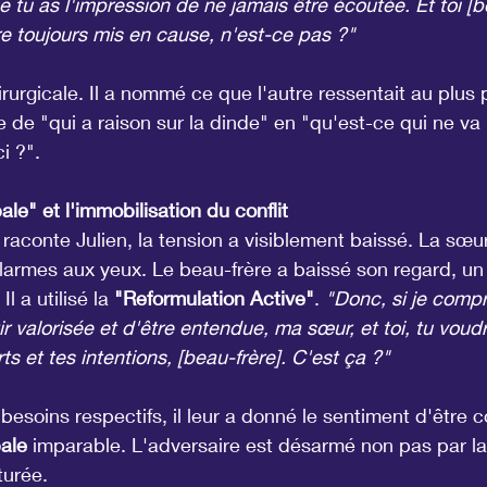
 tu as l'impression de ne jamais être écoutée. Et toi [be
re toujours mis en cause, n'est-ce pas ?"
urgicale. Il a nommé ce que l'autre ressentait au plus p
e de "qui a raison sur la dinde" en "qu'est-ce qui ne va
i ?".
le" et l'immobilisation du conflit
raconte Julien, la tension a visiblement baissé. La s
s larmes aux yeux. Le beau-frère a baissé son regard, u
l a utilisé la 
"Reformulation Active"
. 
"Donc, si je compr
r valorisée et d'être entendue, ma sœur, et toi, tu voud
ts et tes intentions, [beau-frère]. C'est ça ?"
besoins respectifs, il leur a donné le sentiment d'être c
bale
 imparable. L'adversaire est désarmé non pas par la
turée.