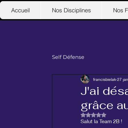
Accueil
Nos Disciplines
Nos F
Self Défense
francisbielak
27 jan
J'ai dés
grâce au 
Noté NaN étoiles su
Salut la Team 2B !