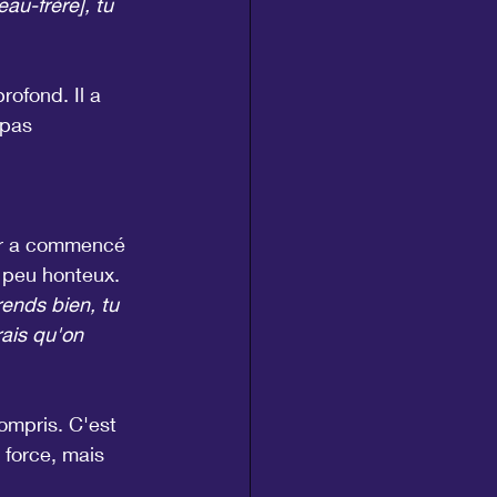
au-frère], tu 
rofond. Il a 
 pas 
œur a commencé 
n peu honteux.
ends bien, tu 
rais qu'on 
ompris. C'est 
 force, mais 