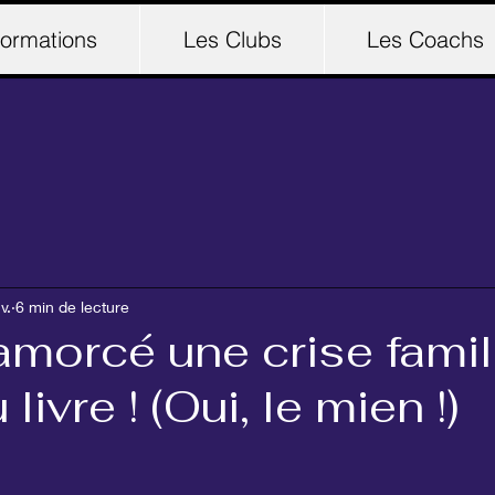
ormations
Les Clubs
Les Coachs
v.
6 min de lecture
amorcé une crise famil
livre ! (Oui, le mien !)
r 5.