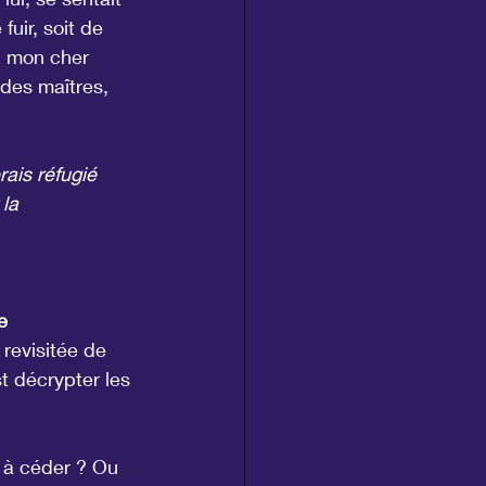
fuir, soit de 
n, mon cher 
n des maîtres, 
rais réfugié 
la 
e 
 revisitée de 
st décrypter les 
s à céder ? Ou 