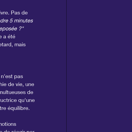
ivre. Pas de 
ndre 5 minutes 
reposée ?"
e a été 
tard, mais 
 n'est pas 
ie de vie, une 
umultueuses de 
ructrice qu'une 
re équilibre.
motions 
e de réagir par 