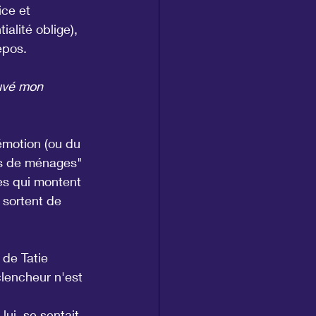
ice et 
alité oblige), 
epos.
auvé mon 
'émotion (ou du 
es de ménages" 
es qui montent 
 sortent de 
de Tatie 
lencheur n'est 
lui, se sentait 