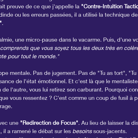
ait preuve de ce que j'appelle la 
"Contre-Intuition Tacti
inde ou les erreurs passées, il a utilisé la technique de 
"
.
almie, une micro-pause dans le vacarme. Puis, d'une vo
 comprends que vous soyez tous les deux très en colère
ante pour tout le monde."
pe mentale. Pas de jugement. Pas de "Tu as tort", "Tu 
ance de l'état émotionnel. Et c'est là que le mentaliste
 de l'autre, vous lui retirez son carburant. Pourquoi cont
e que vous ressentez ? C'est comme un coup de fusil à 
 rage.
avec une 
"Redirection de Focus"
. Au lieu de laisser la d
e, il a ramené le débat sur les 
besoins
 sous-jacents.