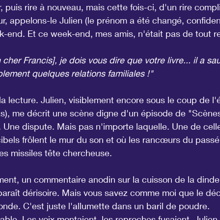
r, puis rire à nouveau, mais cette fois-ci, d'un rire compl
r, appelons-le Julien (le prénom a été changé, confidenti
-end. Et ce week-end, mes amis, n'était pas de tout r
cher Francis], je dois vous dire que votre livre... il a s
ement quelques relations familiales !"
 la lecture. Julien, visiblement encore sous le coup de l
pas), me décrit une scène digne d'un épisode de "Scèn
Une dispute. Mais pas n'importe laquelle. Une de cell
cibels frôlent le mur du son et où les rancœurs du passé
es missiles tête chercheuse.
ent, un commentaire anodin sur la cuisson de la dinde 
 paraît dérisoire. Mais vous savez comme moi que le déc
onde. C'est juste l'allumette dans un baril de poudre.
able. Les voix montaient, les reproches fusaient. Julien, 