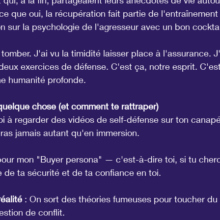
 qui, à la fin, partageaient leurs anecdotes de vie auto
e que oui, la récupération fait partie de l'entraînement 
 sur la psychologie de l'agresseur avec un bon cocktai
 tomber. J'ai vu la timidité laisser place à l'assurance. J
 deux exercices de défense. C'est ça, notre esprit. C'est
une humanité profonde.
quelque chose (et comment te rattraper)
oi à regarder des vidéos de self-défense sur ton canapé,
dras jamais autant qu'en immersion.
 pour mon "Buyer persona" — c'est-à-dire toi, si tu cher
 de ta sécurité et de ta confiance en toi.
éalité
 : On sort des théories fumeuses pour toucher du 
estion de conflit.