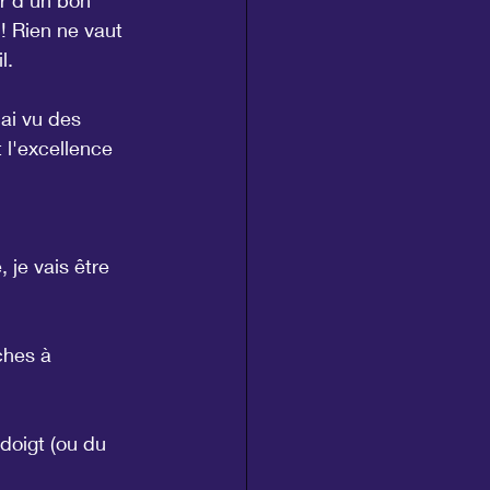
ur d'un bon 
! Rien ne vaut 
l.
'ai vu des 
 l'excellence 
 je vais être 
ches à 
doigt (ou du 