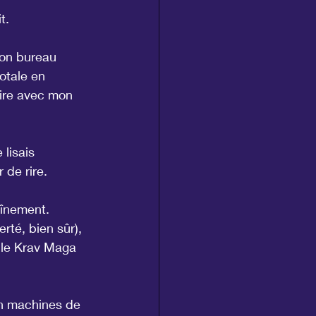
t.
mon bureau 
otale en 
aire avec mon 
lisais 
 de rire.
aînement. 
rté, bien sûr), 
i le Krav Maga 
n machines de 