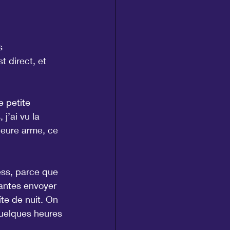
s 
 direct, et 
e petite 
j’ai vu la 
eure arme, ce 
ess, parce que 
pantes envoyer 
te de nuit. On 
quelques heures 