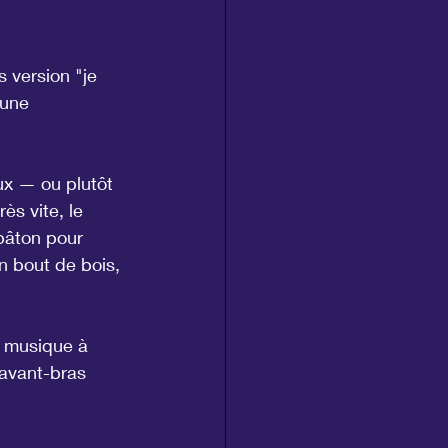
s version "je 
 une 
ux — ou plutôt 
ès vite, le 
 bâton pour 
n bout de bois, 
e musique à 
 avant-bras 