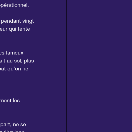
pérationnel.
n pendant vingt 
ur qui tente 
les fameux 
it au sol, plus 
mbat qu'on ne 
ment les 
part, ne se 