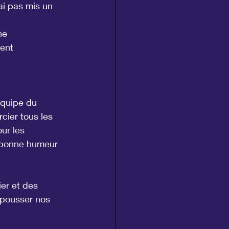
ai pas mis un 
ne 
ent 
équipe du 
rcier tous les 
ur les 
e bonne humeur 
er et des 
epousser nos 