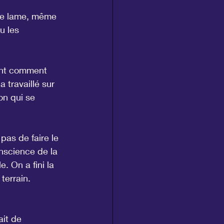
une lame, même 
u les 
ent comment 
 travaillé sur 
on qui se 
pas de faire le 
onscience de la 
. On a fini la 
terrain.
ait de 