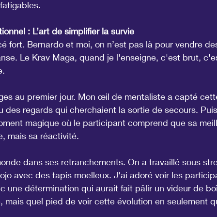
fatigables.
nnel : L’art de simplifier la survie
 fort. Bernardo et moi, on n’est pas là pour vendre de
se. Le Krav Maga, quand je l'enseigne, c'est brut, c'est
e.
ages au premier jour. Mon œil de mentaliste a capté cett
 des regards qui cherchaient la sortie de secours. Puis, 
oment magique où le participant comprend que sa meill
, mais sa réactivité.
monde dans ses retranchements. On a travaillé sous str
dojo avec des tapis moelleux. J'ai adoré voir les partici
 une détermination qui aurait fait pâlir un videur de boî
lé, mais quel pied de voir cette évolution en seulement 