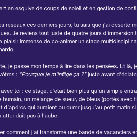
r 5.
pert en esquive de coups de soleil et en gestion de confli
les réseaux ces derniers jours, tu sais que j'ai déserté 
ques. Je reviens tout juste de quatre jours d'immersion t
le plaisir immense de co-animer un stage multidisciplin
nardo
.
e, je passe mon temps à lire dans les pensées. Et là, je 
ôtres : 
"Pourquoi je m'inflige ça ?"
 juste avant d'éclater
 avec toi : ce stage, c’était bien plus qu’un simple entr
e humain, un mélange de sueur, de bleus (portés avec fie
et d’apéros qui auraient pu durer jusqu’au petit matin s
 attendait pas à l'aube.
ter comment j'ai transformé une bande de vacanciers e