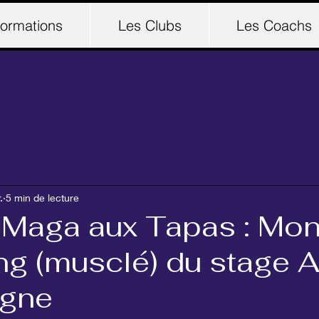
ormations
Les Clubs
Les Coachs
.
5 min de lecture
 Maga aux Tapas : Mo
ing (musclé) du stage 
agne