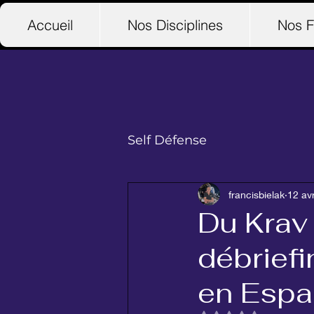
Accueil
Nos Disciplines
Nos F
Self Défense
francisbielak
12 avr
Du Krav
débrief
en Esp