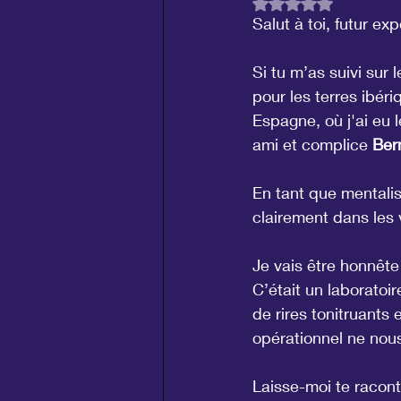
Noté NaN étoiles su
Salut à toi, futur ex
Si tu m’as suivi sur 
pour les terres ibéri
Espagne, où j'ai eu 
ami et complice 
Ber
En tant que mentalist
clairement dans les v
Je vais être honnête
C’était un laboratoir
de rires tonitruants 
opérationnel ne nous
Laisse-moi te racon