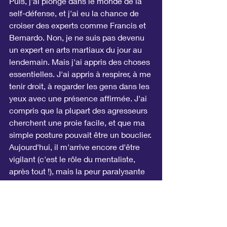
Puis, j'ai plongé dans le monde de la 
self-défense, et j'ai eu la chance de 
croiser des experts comme Francis et 
Bernardo. Non, je ne suis pas devenu 
un expert en arts martiaux du jour au 
lendemain. Mais j'ai appris des choses 
essentielles. J'ai appris à respirer, à me 
tenir droit, à regarder les gens dans les 
yeux avec une présence affirmée. J'ai 
compris que la plupart des agresseurs 
cherchent une proie facile, et que ma 
simple posture pouvait être un bouclier.
Aujourd'hui, il m'arrive encore d'être 
vigilant (c'est le rôle du mentaliste, 
après tout !), mais la peur paralysante 
a disparu. Je marche avec une autre 
énergie, une autre conscience de mon 
corps et de mon environnement. C'est 
comme si j'avais troqué un gilet pare-