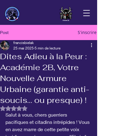
S'inscrire
Post
francisbielak
25 mai 2025
5 min de lecture
Dites Adieu à la Peur :
Académie 2B, Votre
Nouvelle Armure
Urbaine (garantie anti-
soucis… ou presque) !
Noté NaN étoiles sur 5.
Salut à vous, chers guerriers 
pacifiques et citadins intrépides ! Vous 
en avez marre de cette petite voix 