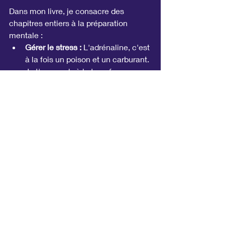
Dans mon livre, je consacre des 
chapitres entiers à la préparation 
mentale :
Gérer le stress :
 L'adrénaline, c'est 
à la fois un poison et un carburant. 
Je t'apprends à la transformer en 
alliée.
Visualisation positive :
 Préparer 
ton cerveau à la victoire, même 
avant le combat.
La "bulle" psychologique 
:
 Comment te protéger des 
attaques verbales, des jugements, 
et de la négativité ambiante. Je te 
transforme en Teflon émotionnel.
Bernardo et moi, on ne te donne pas 
seulement des outils, on te donne une 